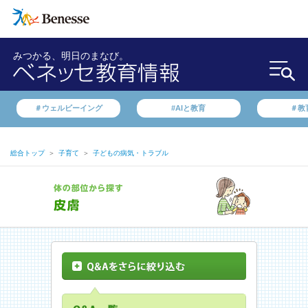
みつかる、明日のまなび。
＃ウェルビーイング
#AIと教育
＃教
総合トップ
＞
子育て
＞
子どもの病気・トラブル