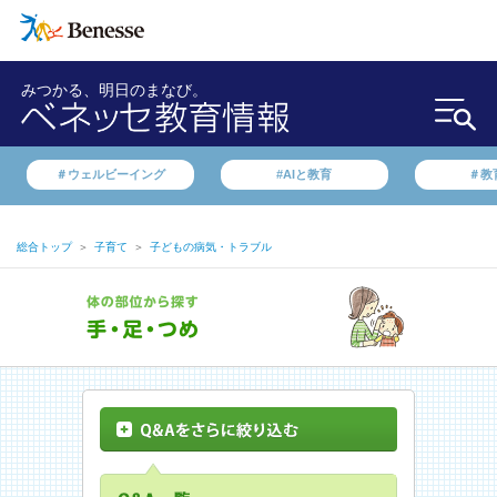
みつかる、明日のまなび。
＃ウェルビーイング
#AIと教育
＃教
総合トップ
＞
子育て
＞
子どもの病気・トラブル