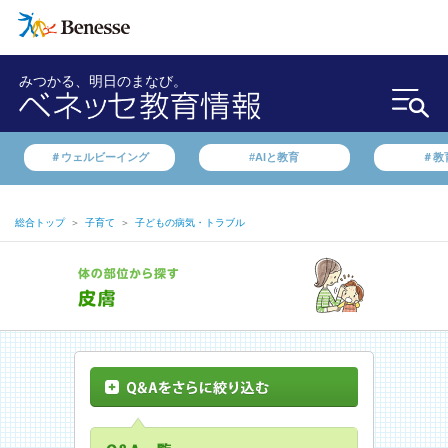
みつかる、明日のまなび。
＃ウェルビーイング
#AIと教育
＃教
総合トップ
＞
子育て
＞
子どもの病気・トラブル