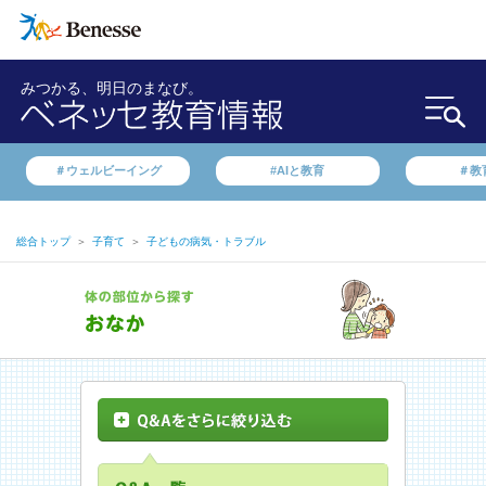
みつかる、明日のまなび。
＃ウェルビーイング
#AIと教育
＃教
総合トップ
＞
子育て
＞
子どもの病気・トラブル