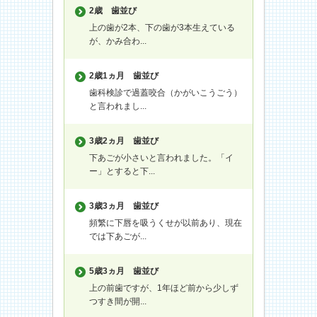
2歳
歯並び
上の歯が2本、下の歯が3本生えている
が、かみ合わ...
2歳1ヵ月
歯並び
歯科検診で過蓋咬合（かがいこうごう）
と言われまし...
3歳2ヵ月
歯並び
下あごが小さいと言われました。「イ
ー」とすると下...
3歳3ヵ月
歯並び
頻繁に下唇を吸うくせが以前あり、現在
では下あごが...
5歳3ヵ月
歯並び
上の前歯ですが、1年ほど前から少しず
つすき間が開...