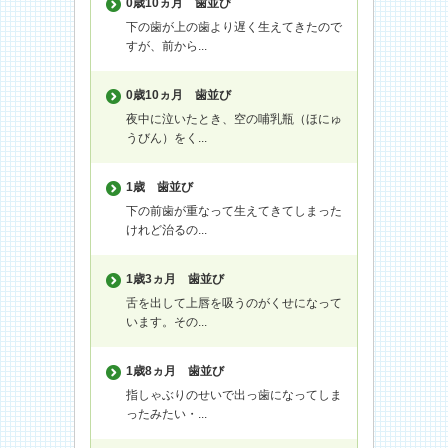
0歳10ヵ月
歯並び
下の歯が上の歯より遅く生えてきたので
すが、前から...
0歳10ヵ月
歯並び
夜中に泣いたとき、空の哺乳瓶（ほにゅ
うびん）をく...
1歳
歯並び
下の前歯が重なって生えてきてしまった
けれど治るの...
1歳3ヵ月
歯並び
舌を出して上唇を吸うのがくせになって
います。その...
1歳8ヵ月
歯並び
指しゃぶりのせいで出っ歯になってしま
ったみたい・...