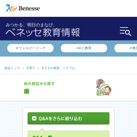
みつかる、明日のまなび。
＃ウェルビーイング
#AIと教育
＃教
総合トップ
＞
子育て
＞
子どもの病気・トラブル