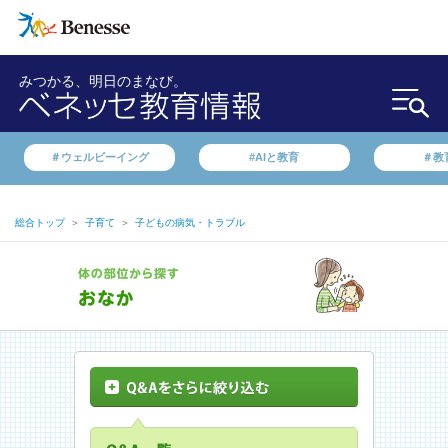
みつかる、明日のまなび。
＃ウェルビーイング
#AIと教育
＃教
総合トップ
＞
子育て
＞
子どもの病気・トラブル