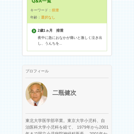
キーワード：
排泄
年齢：
選択なし
2歳1ヵ月
排泄
夜中に急におなかが痛いと激しく泣き出
し、うんちを...
プロフィール
二瓶健次
東北大学医学部卒業。東京大学小児科、自
治医科大学小児科を経て、 1979年から2001
年まで国立小児病院神経科医長、 2001年か