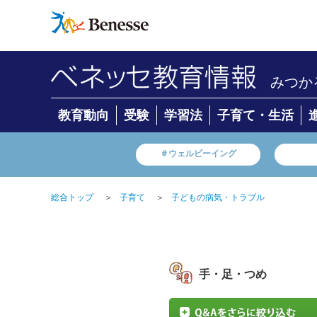
みつか
教育動向
受験
学習法
子育て・生活
＃ウェルビーイング
総合トップ
＞
子育て
＞
子どもの病気・トラブル
手・足・つめ