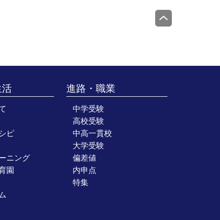
生活
進路・職業
て
中学受験
高校受験
シピ
中高一貫校
大学受験
ーニング
偏差値
育園
内申点
特集
ム