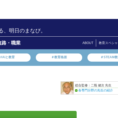
る、明日のまなび。
進路・職業
ABOUT
教育スペシャ
#AIと教育
＃教育格差
＃STEAM
総合監修：二瓶 健次 先生
各専門分野の先生の紹介