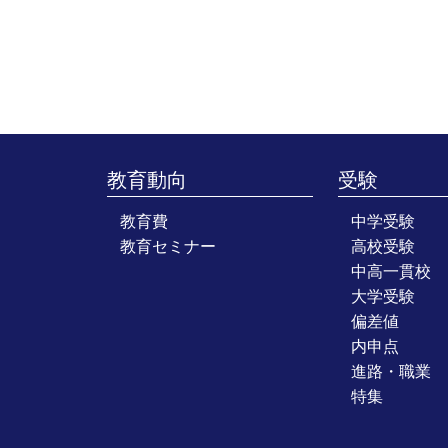
教育動向
受験
教育費
中学受験
教育セミナー
高校受験
中高一貫校
大学受験
偏差値
内申点
進路・職業
特集