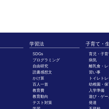
学習法
子育て・
SDGs
育児・子育
プログラミング
病気
自由研究
離乳食・レ
読書感想文
習い事
かけ算
トイレトレ
百人一首
幼稚園・保
教育費
入学準備
教育動向
遊び・ゲー
テスト対策
発達
学習
不登校