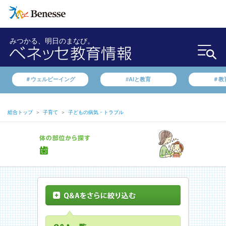
みつかる、明日のまなび。
＃ウェルビーイング
#AIと教育
＃教
総合トップ
＞
子育て
＞
子どもの病気・トラブル