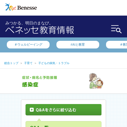
みつかる、明日のまなび。
＃ウェルビーイング
#AIと教育
＃教
総合トップ
＞
子育て
＞
子どもの病気・トラブル