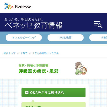
みつかる、明日のまなび。
＃ウェルビーイング
#AIと教育
＃教
総合トップ
＞
子育て
＞
子どもの病気・トラブル