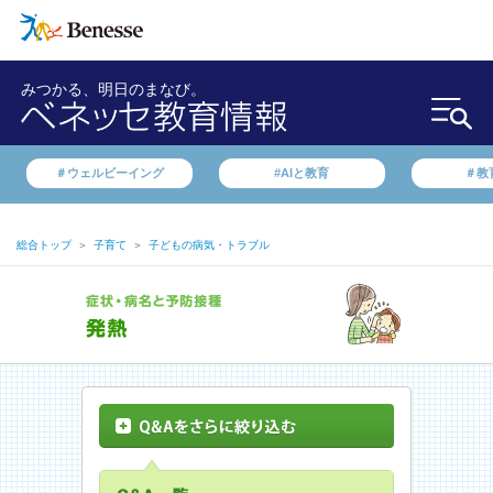
みつかる、明日のまなび。
＃ウェルビーイング
#AIと教育
＃教
総合トップ
＞
子育て
＞
子どもの病気・トラブル