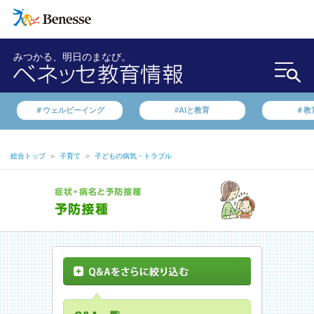
みつかる、明日のまなび。
＃ウェルビーイング
#AIと教育
＃教
総合トップ
＞
子育て
＞
子どもの病気・トラブル