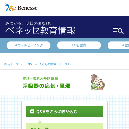
みつかる、明日のまなび。
＃ウェルビーイング
#AIと教育
＃教
総合トップ
＞
子育て
＞
子どもの病気・トラブル