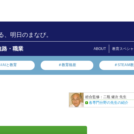
る、明日のまなび。
進路・職業
ABOUT
教育スペシャ
#AIと教育
＃教育格差
＃STEAM
総合監修：二瓶 健次 先生
各専門分野の先生の紹介