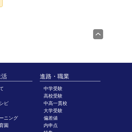
生活
進路・職業
て
中学受験
高校受験
シピ
中高一貫校
大学受験
ーニング
偏差値
育園
内申点