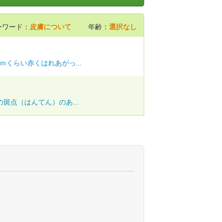
ーワード：
皮膚について
年齢：
選択なし
くらい赤くはれあがっ...
斑点（はんてん）のあ...