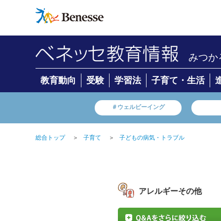
みつか
教育動向
受験
学習法
子育て・生活
＃ウェルビーイング
総合トップ
＞
子育て
＞
子どもの病気・トラブル
アレルギーその他