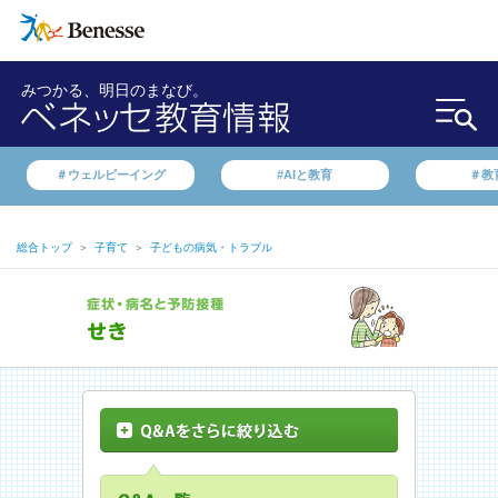
みつかる、明日のまなび。
＃ウェルビーイング
#AIと教育
＃教
総合トップ
＞
子育て
＞
子どもの病気・トラブル