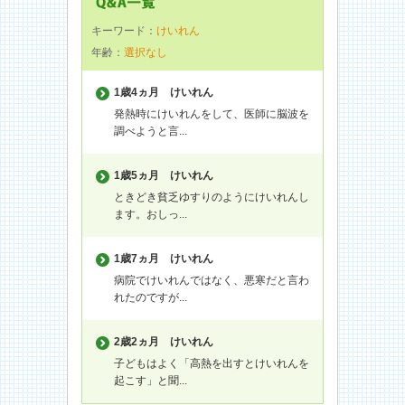
キーワード：
けいれん
年齢：
選択なし
1歳4ヵ月
けいれん
発熱時にけいれんをして、医師に脳波を
調べようと言...
1歳5ヵ月
けいれん
ときどき貧乏ゆすりのようにけいれんし
ます。おしっ...
1歳7ヵ月
けいれん
病院でけいれんではなく、悪寒だと言わ
れたのですが...
2歳2ヵ月
けいれん
子どもはよく「高熱を出すとけいれんを
起こす」と聞...