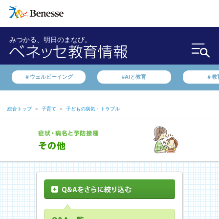
みつかる、明日のまなび。
＃ウェルビーイング
#AIと教育
＃教
総合トップ
＞
子育て
＞
子どもの病気・トラブル