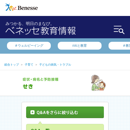
みつかる、明日のまなび。
＃ウェルビーイング
#AIと教育
＃教
総合トップ
＞
子育て
＞
子どもの病気・トラブル