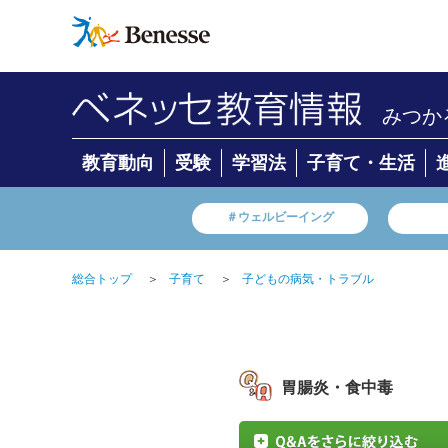
みつか
教育動向
受験
学習法
子育て・生活
＃ウェルビーイング
総合トップ
＞
子育て
＞
子どもの病気・トラブル
胃腸炎・食中毒