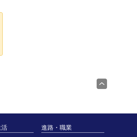
生活
進路・職業