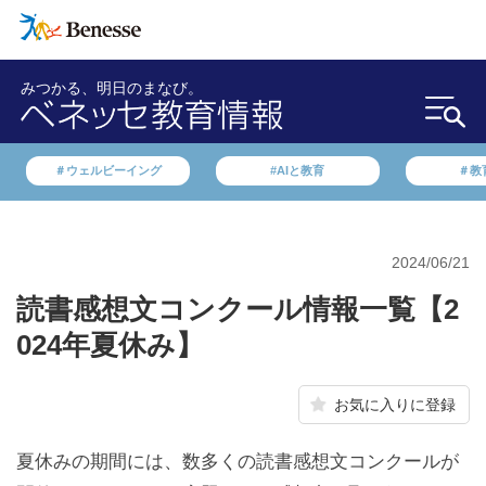
みつかる、明日のまなび。
＃ウェルビーイング
#AIと教育
＃教
2024/06/21
読書感想文コンクール情報一覧【2
024年夏休み】
お気に入りに登録
夏休みの期間には、数多くの読書感想文コンクールが