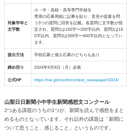
小・中・高校・高等専門学校生
専用の応募用紙に記事を貼り、意見や提案を問
対象学年と
う3つの質問に回答を記載。各質問に文字数が指
文字数
定され、質問1は150字〜200字以内、質問2は15
0字以内、質問3は300字〜400字以内となってい
ます。
提出方法
学校応募と個人応募のどちらもあり
締め切り
2024年9月9日（月）必着
公式HP
https://nie.jp/month/contest_newspaper/2024/
山梨日日新聞小中学生新聞感想文コンクール
2つある課題のうちの1つが、新聞を読んで感想をまと
めるものとなっています。それ以外の課題は「新聞に
ついて思うこと、感じること」というものです。