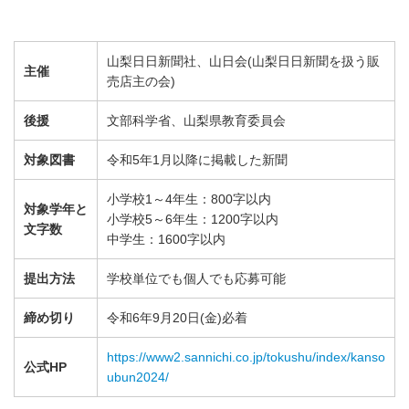
山梨日日新聞社、山日会(山梨日日新聞を扱う販
主催
売店主の会)
後援
文部科学省、山梨県教育委員会
対象図書
令和5年1月以降に掲載した新聞
小学校1～4年生：800字以内
対象学年と
小学校5～6年生：1200字以内
文字数
中学生：1600字以内
提出方法
学校単位でも個人でも応募可能
締め切り
令和6年9月20日(金)必着
https://www2.sannichi.co.jp/tokushu/index/kanso
公式HP
ubun2024/