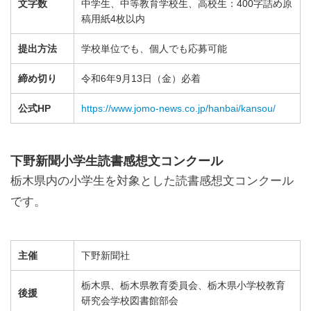
文字数
中学生、中等教育学校生、高校生：400字詰め原
稿用紙4枚以内
提出方法
学校単位でも、個人でも応募可能
締め切り
令和6年9月13日（金）必着
公式HP
https://www.jomo-news.co.jp/hanbai/kansou/
下野新聞小学生読書感想文コンクール
栃木県内の小学生を対象とした読書感想文コンクール
です。
主催
下野新聞社
栃木県、栃木県教育委員会、栃木県小学校教育
後援
研究会学校図書館部会