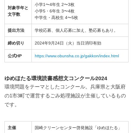
小学1〜4年生 2〜3枚
対象学年と
小学5・6年生 3〜4枚
文字数
中学生・高校生 4〜5枚
提出方法
学校応募、個人応募に加え、塾応募もあり。
締め切り
2024年9月24日（火）当日消印有効
公式HP
https://www.obunsha.co.jp/gakkon/index.html
ゆめほたる環境読書感想文コンクール2024
環境問題をテーマとしたコンクール。兵庫県と大阪府
の1市3町で運営するごみ処理施設が主催しているもの
です。
主催
国崎クリーンセンター啓発施設「ゆめほたる」